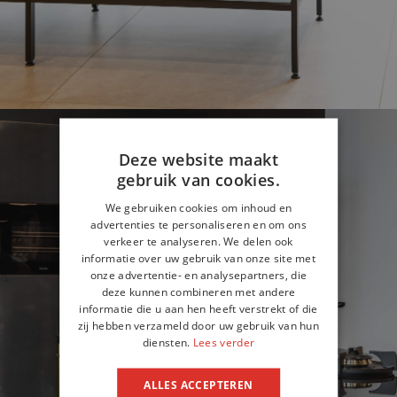
Deze website maakt
gebruik van cookies.
We gebruiken cookies om inhoud en
advertenties te personaliseren en om ons
verkeer te analyseren. We delen ook
informatie over uw gebruik van onze site met
onze advertentie- en analysepartners, die
deze kunnen combineren met andere
informatie die u aan hen heeft verstrekt of die
zij hebben verzameld door uw gebruik van hun
diensten.
Lees verder
ALLES ACCEPTEREN