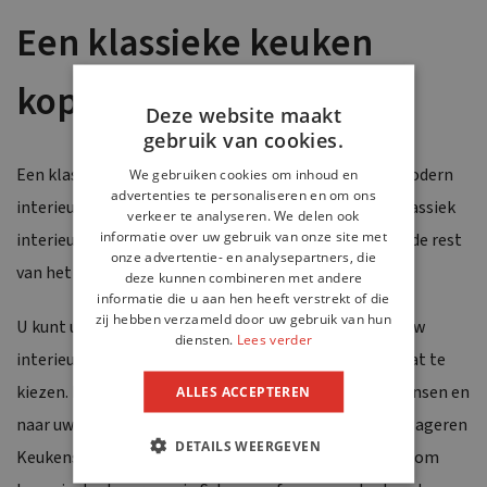
Een klassieke keuken
kopen?
Deze website maakt
gebruik van cookies.
Een klassieke keuken past in ieder interieur. Bij een modern
We gebruiken cookies om inhoud en
advertenties te personaliseren en om ons
interieur kan het contrast erg goed werken. Bij een klassiek
verkeer te analyseren. We delen ook
informatie over uw gebruik van onze site met
interieur vormt de klassieke keuken een eenheid met de rest
onze advertentie- en analysepartners, die
van het huis.
deze kunnen combineren met andere
informatie die u aan hen heeft verstrekt of die
zij hebben verzameld door uw gebruik van hun
U kunt uw klassieke keuken ook aan laten sluiten bij uw
diensten.
Lees verder
interieur door voor een handgemaakte keuken op maat te
kiezen. Deze wordt ontworpen aan de hand van uw wensen en
ALLES ACCEPTEREN
naar uw smaak vormgegeven. De vakmensen bij Van Slageren
DETAILS WEERGEVEN
Keukens & Interieur geven u graag meer informatie. Kom