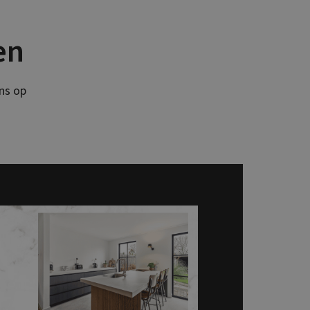
en
ns op