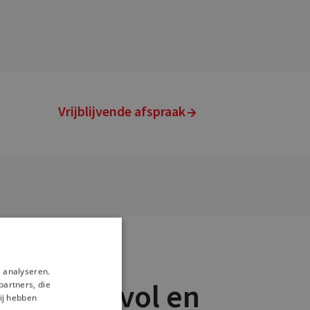
Vrijblijvende afspraak
 analyseren.
en: stijlvol en
partners, die
ij hebben