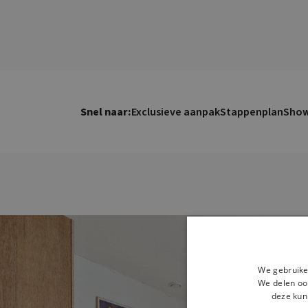
Snel naar:
Exclusieve aanpak
Stappenplan
Sho
We gebruike
We delen ook
deze kun