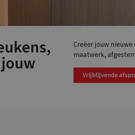
eukens,
Creëer jouw nieuw
maatwerk, afgestemd
 jouw
Vrijblijvende afsp