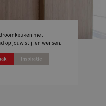
e droomkeuken met
 op jouw stijl en wensen.
raak
Inspiratie