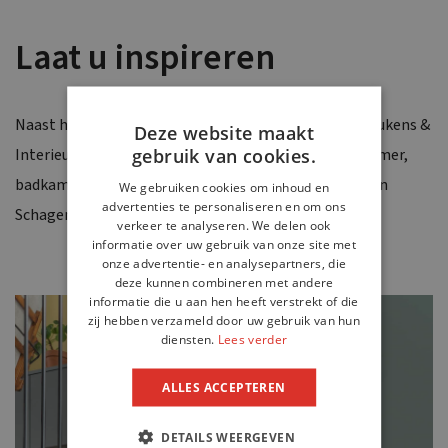
Laat u inspireren
Naast hoogwaardige keukens maakt Van Slageren Keukens &
Deze website maakt
gebruik van cookies.
Interieur meubels op maat voor woonkamer, slaapkamer,
badkamer en kantoor. Kom langs in onze showroom in
We gebruiken cookies om inhoud en
advertenties te personaliseren en om ons
Schagen en laat u inspireren!
verkeer te analyseren. We delen ook
informatie over uw gebruik van onze site met
onze advertentie- en analysepartners, die
deze kunnen combineren met andere
informatie die u aan hen heeft verstrekt of die
zij hebben verzameld door uw gebruik van hun
diensten.
Lees verder
ALLES ACCEPTEREN
DETAILS WEERGEVEN