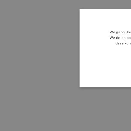
We gebruike
We delen ook
deze kun