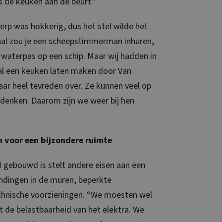
 de keuken aan de beurt.”
rp was hokkerig, dus het stel wilde het
al zou je een scheepstimmerman inhuren,
f waterpas op een schip. Maar wij hadden in
 al een keuken laten maken door Van
ar heel tevreden over. Ze kunnen veel op
enken. Daarom zijn we weer bij hen
 voor een bijzondere ruimte
8 gebouwd is stelt andere eisen aan een
ndingen in de muren, beperkte
echnische voorzieningen. “We moesten wel
 de belastbaarheid van het elektra. We