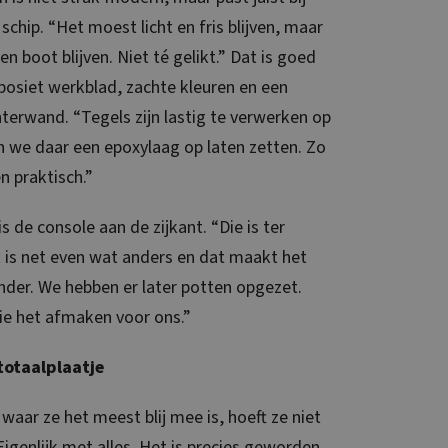
schip. “Het moest licht en fris blijven, maar
n boot blijven. Niet té gelikt.” Dat is goed
osiet werkblad, zachte kleuren en een
terwand. “Tegels zijn lastig te verwerken op
n we daar een epoxylaag op laten zetten. Zo
én praktisch.”
is de console aan de zijkant. “Die is ter
 is net even wat anders en dat maakt het
nder. We hebben er later potten opgezet.
 die het afmaken voor ons.”
totaalplaatje
 waar ze het meest blij mee is, hoeft ze niet
Eigenlijk met alles. Het is precies geworden