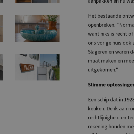
aanpakken en nu was
Het bestaande ontwe
openbreken. “Norma
want niks is recht o
ons vorige huis ook
Slageren en waren da
maat maken en meed
uitgekomen.”
Slimme oplossingen
Een schip dat in 192
keuken. Denk aan ro
rechtlijnigheid en t
rekening houden met