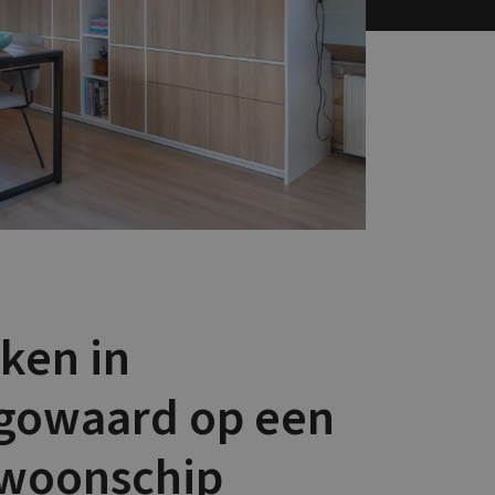
ken in
gowaard op een
 woonschip