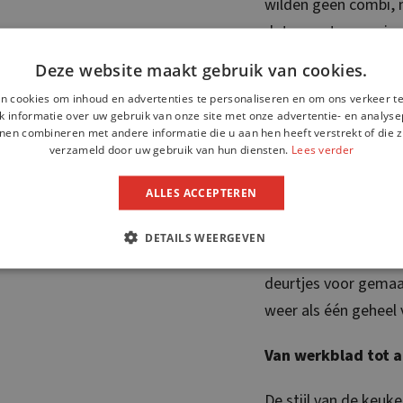
wilden geen combi, 
dat moest er sowieso
Deze website maakt gebruik van cookies.
Daarnaast wilden ze
n cookies om inhoud en advertenties te personaliseren en om ons verkeer te
functioneert als dre
 informatie over uw gebruik van onze site met onze advertentie- en analyse
wel bij de keuken pa
nen combineren met andere informatie die u aan hen heeft verstrekt of die z
verzameld door uw gebruik van hun diensten.
Lees verder
is dus op maat gema
ALLES ACCEPTEREN
Ook al was het geen
elementen kregen ee
DETAILS WEERGEVEN
in, maar waren oud e
deurtjes voor gemaak
weer als één geheel 
Van werkblad tot 
De stijl van de keuke