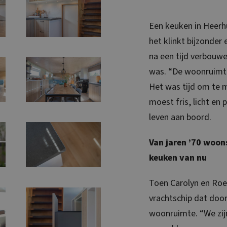
Een keuken in Heerh
het klinkt bijzonder 
na een tijd verbouw
was. “De woonruimte 
Het was tijd om te m
moest fris, licht en 
leven aan boord.
Van jaren ’70 woons
keuken van nu
Toen Carolyn en Roe
vrachtschip dat doo
woonruimte. “We zijn