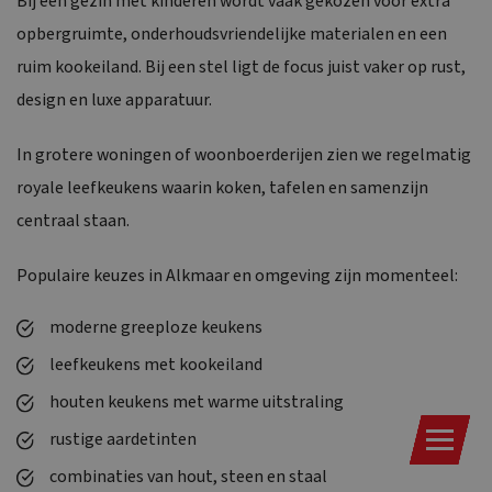
Bij een gezin met kinderen wordt vaak gekozen voor extra
opbergruimte, onderhoudsvriendelijke materialen en een
ruim kookeiland. Bij een stel ligt de focus juist vaker op rust,
design en luxe apparatuur.
In grotere woningen of woonboerderijen zien we regelmatig
royale leefkeukens waarin koken, tafelen en samenzijn
centraal staan.
Populaire keuzes in Alkmaar en omgeving zijn momenteel:
moderne greeploze keukens
leefkeukens met kookeiland
houten keukens met warme uitstraling
rustige aardetinten
combinaties van hout, steen en staal