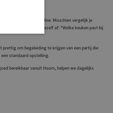
tegenwoordig vaak online. Misschien vergelijk je
nspiratie op of vraag je jezelf af: “Welke keuken past bij
prettig om begeleiding te krijgen van een partij die
f een standaard opstelling.
oed bereikbaar vanuit Hoorn, helpen we dagelijks