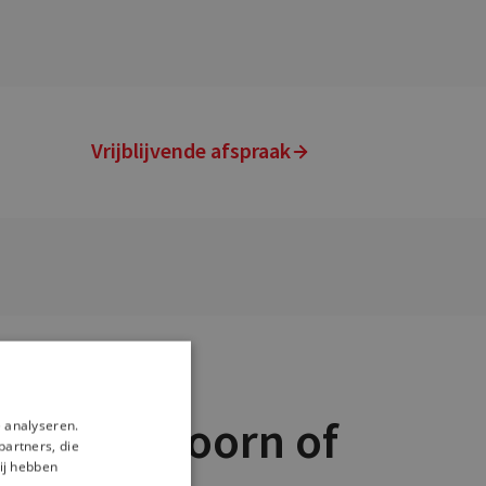
Vrijblijvende afspraak
pen in Hoorn of
 analyseren.
partners, die
ij hebben