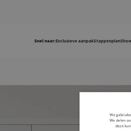
Snel naar:
Exclusieve aanpak
Stappenplan
Sho
We gebruike
We delen ook
deze kun