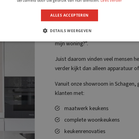
omgeving
verzameld door uw gebruik van hun diensten.
Lees verder
ALLES ACCEPTEREN
Een nieuwe keuken uitzoeken begint 
DETAILS WEERGEVEN
verschillende keukenwinkels, sla je i
mijn woning?”.
Juist daarom vinden veel mensen het 
verder kijkt dan alleen apparatuur o
Vanuit onze showroom in Schagen, g
klanten met:
maatwerk keukens
complete woonkeukens
keukenrenovaties