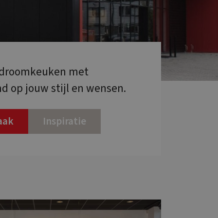
e droomkeuken met
 op jouw stijl en wensen.
raak
Inspiratie