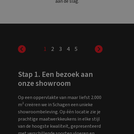
aan de slag.
1
2
3
4
5
Stap 1. Een bezoek aan
onze showroom
Op een oppervlakte van maar liefst 2.000
m² creëren we in Schagen een unieke
showroombeleving. Op één locatie zie je
prachtige maatwerkkeukens in elke stijl
van de hoogste kwaliteit, gepresenteerd
met verschillende soorten vloeren en