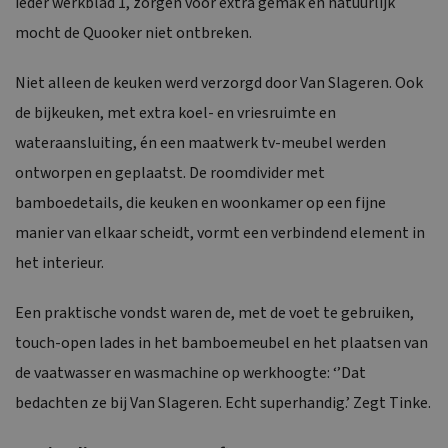
ieder werkblad 1, zorgen voor extra gemak en natuurlijk
mocht de Quooker niet ontbreken.
Niet alleen de keuken werd verzorgd door Van Slageren. Ook
de bijkeuken, met extra koel- en vriesruimte en
wateraansluiting, én een maatwerk tv-meubel werden
ontworpen en geplaatst. De roomdivider met
bamboedetails, die keuken en woonkamer op een fijne
manier van elkaar scheidt, vormt een verbindend element in
het interieur.
Een praktische vondst waren de, met de voet te gebruiken,
touch-open lades in het bamboemeubel en het plaatsen van
de vaatwasser en wasmachine op werkhoogte: ‘’Dat
bedachten ze bij Van Slageren. Echt superhandig.’ Zegt Tinke.