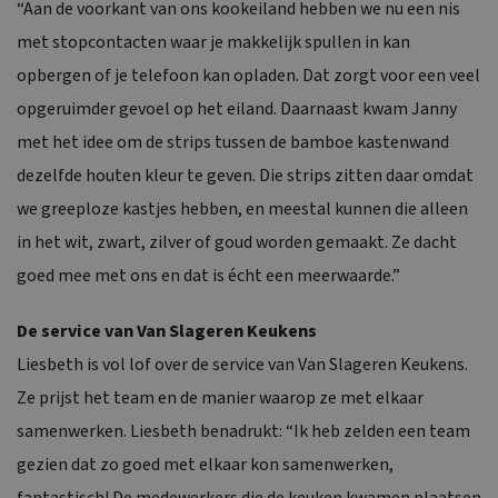
“Aan de voorkant van ons kookeiland hebben we nu een nis
met stopcontacten waar je makkelijk spullen in kan
opbergen of je telefoon kan opladen. Dat zorgt voor een veel
opgeruimder gevoel op het eiland. Daarnaast kwam Janny
met het idee om de strips tussen de bamboe kastenwand
dezelfde houten kleur te geven. Die strips zitten daar omdat
we greeploze kastjes hebben, en meestal kunnen die alleen
in het wit, zwart, zilver of goud worden gemaakt. Ze dacht
goed mee met ons en dat is écht een meerwaarde.”
De service van Van Slageren Keukens
Liesbeth is vol lof over de service van Van Slageren Keukens.
Ze prijst het team en de manier waarop ze met elkaar
samenwerken. Liesbeth benadrukt: “Ik heb zelden een team
gezien dat zo goed met elkaar kon samenwerken,
fantastisch! De medewerkers die de keuken kwamen plaatsen