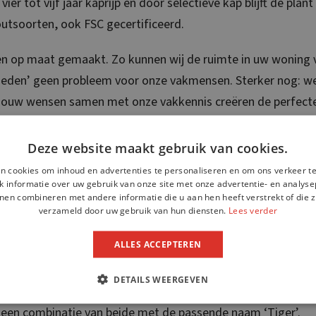
vier tot vijf jaar kaprijp en door selectieve kap blijft de pla
utsoorten, ook FSC gecertificeerd.
n op maat gemaakt. Zo kunnen wij de ruimte in uw woning 
rheden’ geen probleem voor onze vakmensen. Sterker nog: we 
Jouw wensen samen met onze vakkennis creëren de perfecte 
Density
Deze website maakt gebruik van cookies.
n cookies om inhoud en advertenties te personaliseren en om ons verkeer te
 informatie over uw gebruik van onze site met onze advertentie- en analyse
n: Side Pressed en Density. De eerstgenoemde soort kenmerkt
nen combineren met andere informatie die u aan hen heeft verstrekt of die z
verzameld door uw gebruik van hun diensten.
Lees verder
e minder nadrukkelijk zichtbaar zijn. Je hebt de keuze uit m
un je kiezen voor skylt lak, waarmee de natuurlijke blanke l
ALLES ACCEPTEREN
DETAILS WEERGEVEN
e stammen versnipperd en weer samengeperst onder hoge druk
of een combinatie van beide met de passende naam ‘Tiger’.