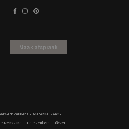
Maak afspraak
aatwerk keukens
•
Boerenkeukens
•
keukens
•
Industriële keukens
•
Häcker