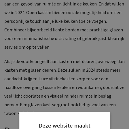
aan een gevoel van ruimte en licht in de keuken. En dát willen
we in 2024. Open kasten bieden ook de mogelijkheid om een
persoonlijke touch aan je
luxe keuken
toe te voegen.
Combineer bijvoorbeeld lichte borden met prachtige glazen
voor een minimalistische uitstraling of gebruik juist kleurrijk
servies om op te vallen.
Als je de voorkeur geeft aan kasten met deuren, overweeg dan
kasten met glazen deuren. Deze zullen in 2024 steeds meer
aandacht krijgen. Luxe vitrinekasten zorgen voor een
naadloze overgang tussen keuken en woonkamer, doordat ze
veel licht doorlaten en visueel minder ruimte in beslag
nemen. Een glazen kast vergroot ook het gevoel van een
‘woon’-uitstraling.
Deze website maakt