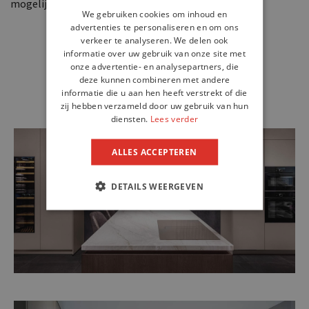
mogelijkheden. Wees welkom!
We gebruiken cookies om inhoud en
advertenties te personaliseren en om ons
verkeer te analyseren. We delen ook
informatie over uw gebruik van onze site met
onze advertentie- en analysepartners, die
deze kunnen combineren met andere
informatie die u aan hen heeft verstrekt of die
zij hebben verzameld door uw gebruik van hun
diensten.
Lees verder
ALLES ACCEPTEREN
DETAILS WEERGEVEN