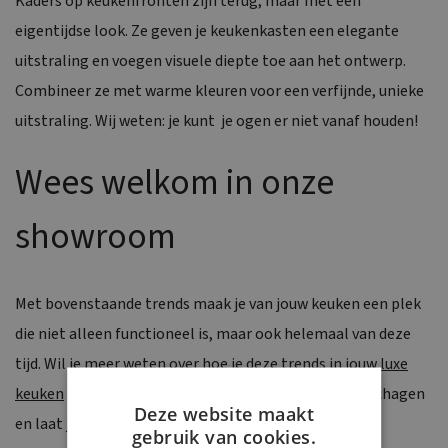
Kaders op keukenfronten zijn terug, maar met een
eigentijdse look. Ze geven je keukenkasten een elegante
uitstraling en voegen visuele diepte toe aan het ontwerp.
Combineer ze met warme kleuren voor een verfijnde, unieke
uitstraling. Wij weten: je kunt je ogen er niet vanaf houden!
Wees welkom in onze
showroom
Met bovenstaande trends maak je van jouw keuken een plek
die niet alleen functioneel is, maar ook helemaal van deze
tijd. Wil je meer weten over hoe je deze trends in jouw
luxe
keuken
kunt toepassen? Bezoek onze showroom in Schagen
Deze website maakt
en laat je inspireren door de nieuwste ontwerpen en
gebruik van cookies.