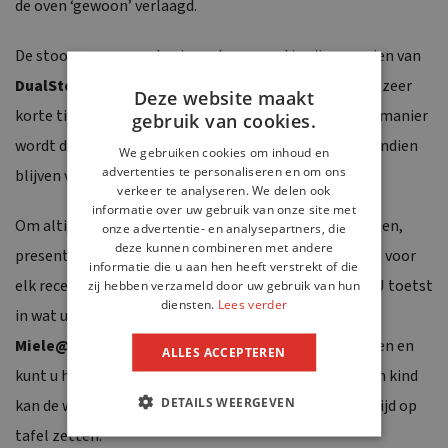
de oven ‘gewoon’ verlaagd.
De stoomovens van de nieuwste generatie zijn voorzien van
DualSteam
. Deze technologie verspreidt de stoom in zeer
Deze website maakt
korte tijd via twee inlaatopeningen in de oven. Op die manier
gebruik van cookies.
wordt de kwaliteit van uw gerecht gewaarborgd. Bovendien
We gebruiken cookies om inhoud en
advertenties te personaliseren en om ons
blijven vitamines, smaak en kleur optimaal aanwezig.
verkeer te analyseren. We delen ook
informatie over uw gebruik van onze site met
Om altijd een sterrenmaaltijd op tafel te kunnen zetten,
onze advertentie- en analysepartners, die
deze kunnen combineren met andere
presenteert Miele de
Dialog-oven
. Dit apparaat heeft voor
informatie die u aan hen heeft verstrekt of die
elk recept een modus voor de ideale bereidingswijze. U toetst
zij hebben verzameld door uw gebruik van hun
diensten.
Lees verder
in wat u wilt bereiden en de oven doet de rest. In de
Miele@mobile app
zijn al tal van recepten opgeslagen en
ALLES ACCEPTEREN
kunt u heel eenvoudig een programma selecteren. Een kind
DETAILS WEERGEVEN
kan de was doen, of beter gezegd: een heerlijke maaltijd op
tafel zetten.