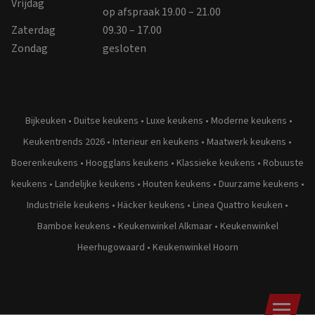
Vrijdag
op afspraak 19.00 – 21.00
Zaterdag
09.30 – 17.00
Zondag
gesloten
Bijkeuken
•
Duitse keukens
•
Luxe keukens
•
Moderne keukens
•
Keukentrends 2026
•
Interieur en keukens
•
Maatwerk keukens
•
Boerenkeukens
•
Hoogglans keukens
•
Klassieke keukens
•
Robuuste
keukens
•
Landelijke keukens
•
Houten keukens
•
Duurzame keukens
•
Industriële keukens
•
Häcker keukens
•
Linea Quattro keuken
•
Bamboe keukens
•
Keukenwinkel Alkmaar
•
Keukenwinkel
Heerhugowaard
•
Keukenwinkel Hoorn