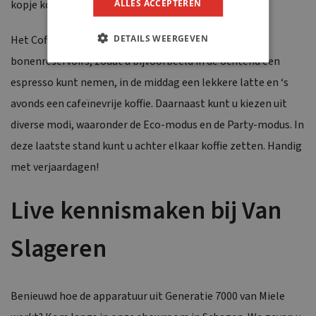
ALLES ACCEPTEREN
kopje koffie perfect van smaak.
DETAILS WEERGEVEN
Het CoffeeSelect-systeem heeft maar liefst drie
bonenreservoirs, zodat u bijvoorbeeld in de ochtend een
espresso kunt nemen, in de middag een lekkere latte en ‘s
avonds een cafeïnevrije koffie. Daarnaast kunt u kiezen uit
diverse modi, waaronder de Eco-modus en de Party-modus. In
deze laatste stand kunt u achter elkaar koffie zetten. Handig
met verjaardagen!
Live kennismaken bij Van
Slageren
Benieuwd hoe de apparatuur uit Generatie 7000 van Miele