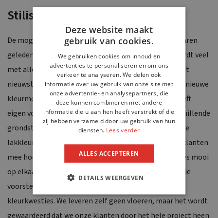
Stilistisch advies
Deze website maakt
gebruik van cookies.
De mogelijkheden zijn inderdaad eindeloos. Was het jaren
geleden wit en crème dat de klok sloeg, inmiddels wordt veel
We gebruiken cookies om inhoud en
advertenties te personaliseren en om ons
met allerlei soorten hout en natuursteen gewerkt, het
verkeer te analyseren. We delen ook
nieuwste materiaal is massief bamboehout, dat weer nieuwe
informatie over uw gebruik van onze site met
onze advertentie- en analysepartners, die
kleurmogelijkheden geeft. Ronald: “ Elk materiaal heeft
deze kunnen combineren met andere
informatie die u aan hen heeft verstrekt of die
eigen voor- en nadelen, daarom werken wij met verschillende
zij hebben verzameld door uw gebruik van hun
grondstoffen. Ook met kunststof, dat we in vrijwel elke
diensten.
Lees verder
lakkleur kunnen leveren. We denken graag met onze klanten
ALLES ACCEPTEREN
mee hoe ze hun keuken zo kunnen vormgeven dat alles mooi
op elkaar aansluit. We hebben een styliste in dienst, die
DETAILS WEERGEVEN
voorstellen doet en kan adviseren over vloerkeuze in
kleurkwesties. We leveren zelf geen vloeren, maar het wordt
gewaardeerd dat we onze klanten door het hele project heen