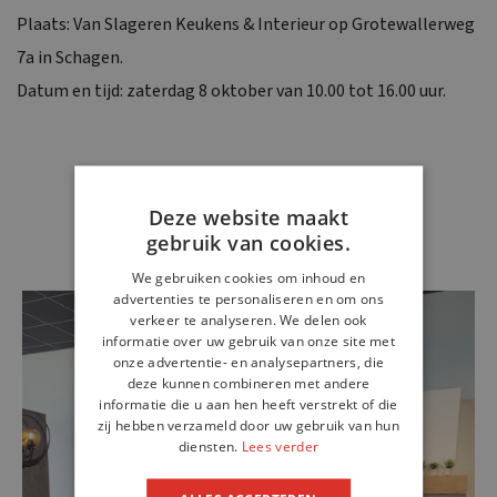
Plaats: Van Slageren Keukens & Interieur op Grotewallerweg
7a in Schagen.
Datum en tijd: zaterdag 8 oktober van 10.00 tot 16.00 uur.
Deze website maakt
gebruik van cookies.
We gebruiken cookies om inhoud en
advertenties te personaliseren en om ons
verkeer te analyseren. We delen ook
informatie over uw gebruik van onze site met
onze advertentie- en analysepartners, die
deze kunnen combineren met andere
informatie die u aan hen heeft verstrekt of die
zij hebben verzameld door uw gebruik van hun
diensten.
Lees verder