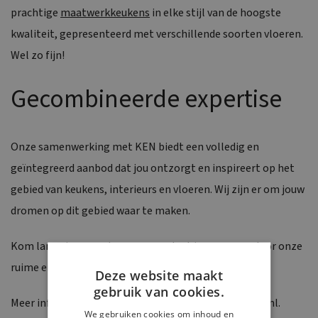
prachtige
maatwerkkeukens
in elke stijl van de hoogste
kwaliteit, gepresenteerd met verschillende soorten vloeren.
Wel zo fijn!
Gecombineerde expertise
Onze samenwerking met KEN biedt een volledig en
geïntegreerd aanbod dat jou ontzorgt en inspireert op het
gebied van keukens, interieurs en vloeren. Wij zijn er om jouw
dromen op dit gebied waar te maken.
Kom langs in onze showroom en laat je verrassen door onze
ruime en originele presentatiemethode!
Deze website maakt
gebruik van cookies.
Meer informatie over KEN vind je op
www.kenjanssen.nl
.
We gebruiken cookies om inhoud en