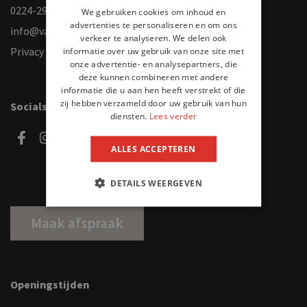
0224-298400
We gebruiken cookies om inhoud en
advertenties te personaliseren en om ons
info@vanslageren.com
verkeer te analyseren. We delen ook
informatie over uw gebruik van onze site met
Privacy verklaring
onze advertentie- en analysepartners, die
deze kunnen combineren met andere
informatie die u aan hen heeft verstrekt of die
zij hebben verzameld door uw gebruik van hun
Socials
diensten.
Lees verder
ALLES ACCEPTEREN
DETAILS WEERGEVEN
Maak afspraak
Openingstijden