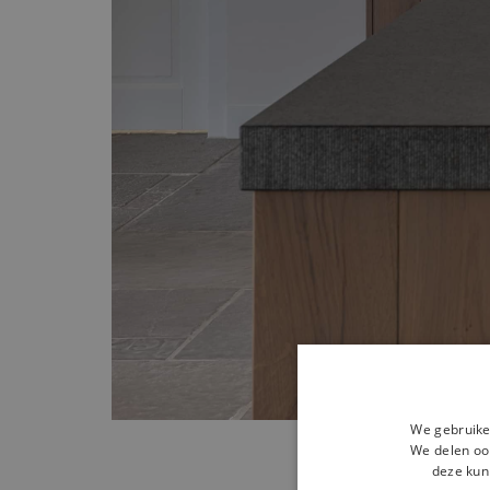
We gebruike
We delen ook
deze kun