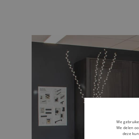
We gebruike
We delen ook
deze kun