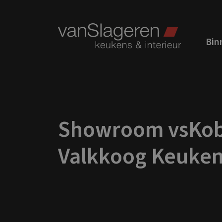
Binn
Showroom vsKob
Valkkoog Keuke