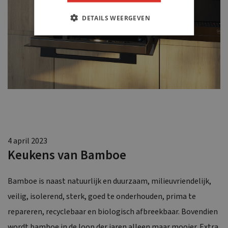
DETAILS WEERGEVEN
4 april 2023
Keukens van Bamboe
Bamboe is naast natuurlijk en duurzaam, milieuvriendelijk,
veilig, isolerend, sterk, goed te onderhouden, prima te
repareren, recyclebaar en biologisch afbreekbaar. Bovendien
wordt bamboe in de loop der jaren alleen maar mooier. Extra