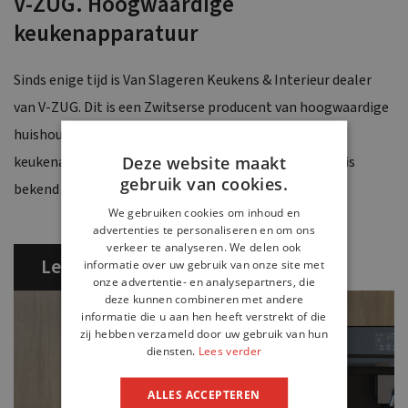
V-ZUG. Hoogwaardige
keukenapparatuur
Sinds enige tijd is Van Slageren Keukens & Interieur dealer
van V-ZUG. Dit is een Zwitserse producent van hoogwaardige
huishoudelijke apparaten, gespecialiseerd in
Deze website maakt
keukenapparatuur. Het bedrijf is opgericht in 1913 en is
gebruik van cookies.
bekend om haar innovatiev...
We gebruiken cookies om inhoud en
advertenties te personaliseren en om ons
verkeer te analyseren. We delen ook
Lees verder
informatie over uw gebruik van onze site met
onze advertentie- en analysepartners, die
deze kunnen combineren met andere
informatie die u aan hen heeft verstrekt of die
zij hebben verzameld door uw gebruik van hun
diensten.
Lees verder
ALLES ACCEPTEREN